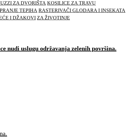
UZZI ZA DVORIŠTA
KOSILICE ZA TRAVU
PRANJE TEPIHA
RASTERIVAČI GLODARA I INSEKATA
EĆE I DŽAKOVI
ZA ŽIVOTINJE
ice nudi uslugu održavanja zelenih površina.