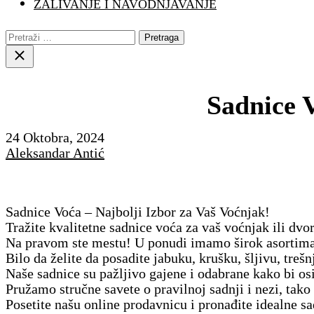
ZALIVANJE I NAVODNJAVANJE
Pretraga:
Close
search
Sadnice V
24 Oktobra, 2024
Aleksandar Antić
Sadnice Voća – Najbolji Izbor za Vaš Voćnjak!
Tražite kvalitetne sadnice voća za vaš voćnjak ili dvor
Na pravom ste mestu! U ponudi imamo širok asortiman
Bilo da želite da posadite jabuku, krušku, šljivu, tre
Naše sadnice su pažljivo gajene i odabrane kako bi os
Pružamo stručne savete o pravilnoj sadnji i nezi, tak
Posetite našu online prodavnicu i pronađite idealne sa