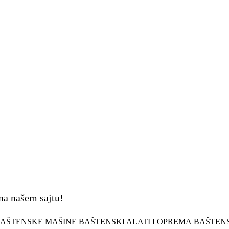
 na našem sajtu!
AŠTENSKE MAŠINE
BAŠTENSKI ALATI I OPREMA
BAŠTEN