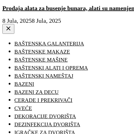
Prodaja alata za busenje bunara, alati su namenje
8 Jula, 2025
8 Jula, 2025
Close
BAŠTENSKA GALANTERIJA
BAŠTENSKE MAKAZE
BAŠTENSKE MAŠINE
BAŠTENSKI ALATI I OPREMA
BAŠTENSKI NAMEŠTAJ
BAZENI
BAZENI ZA DECU
CERADE I PREKRIVAČI
CVEĆE
DEKORACIJE DVORIŠTA
DEZINFEKCIJA DVORIŠTA
IGRAČKE ZA DVORIŠTA