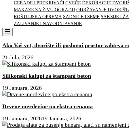
CERADE I PREKRIVAČI
CVEĆE
DEKORACIJE DVORI
MAKAZE ZA ŽIVU OGRADU
ODRŽAVANJE DVORIŠT
ROŠTILJSKA OPREMA
SADNICE I SEME
SAKSIJE I Ž
ZALIVANJE I NAVODNJAVANJE
Menu
Ako Vaš vrt, dvorište ili poslovni prostor zahteva
21 Jula, 2026
Silikonski kalupi za štampani beton
19 Januara, 2026
Drvene merdevine po ekstra cenama
19 Januara, 2026
19 Januara, 2026