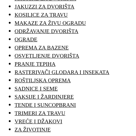
JAKUZZI ZA DVORIŠTA
KOSILICE ZA TRAVU
MAKAZE ZA ŽIVU OGRADU
ODRŽAVANJE DVORIŠTA
OGRADE
OPREMA ZA BAZENE
OSVETLJENJE DVORIŠTA
PRANJE TEPIHA
RASTERIVAČI GLODARA I INSEKATA
ROŠTILJSKA OPREMA
SADNICE I SEME
SAKSIJE I ŽARDINJERE
TENDE I SUNCOPBRANI
TRIMERI ZA TRAVU
VREĆE I DŽAKOVI
ZA ŽIVOTINJE