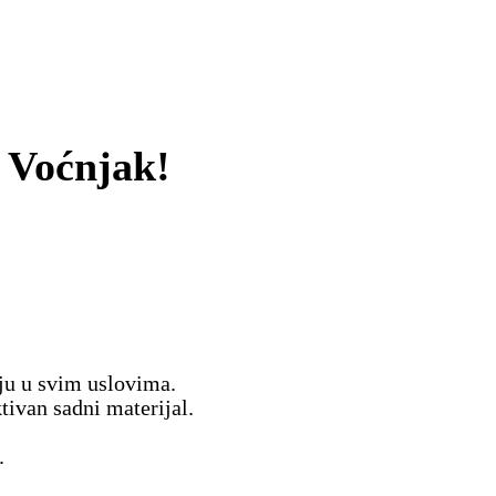
š Voćnjak!
ju u svim uslovima.
tivan sadni materijal.
.