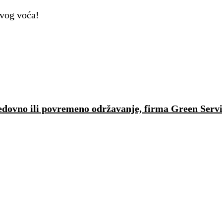
avog voća!
 redovno ili povremeno održavanje, firma Green Serv