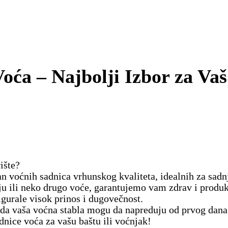
oća – Najbolji Izbor za Va
ište?
 voćnih sadnica vrhunskog kvaliteta, idealnih za sadn
šnju ili neko drugo voće, garantujemo vam zdrav i produk
igurale visok prinos i dugovečnost.
o da vaša voćna stabla mogu da napreduju od prvog dana
dnice voća za vašu baštu ili voćnjak!