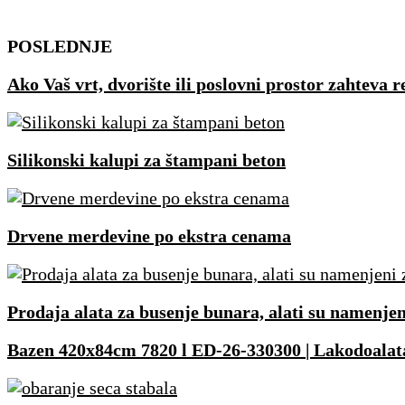
Skip
POSLEDNJE
to
Ako Vaš vrt, dvorište ili poslovni prostor zahteva
content
Silikonski kalupi za štampani beton
Drvene merdevine po ekstra cenama
Prodaja alata za busenje bunara, alati su namenje
Bazen 420x84cm 7820 l ED-26-330300 | Lakodoal