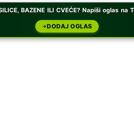
ICE, BAZENE ILI CVEĆE? Napiši oglas na Te
DODAJ OGLAS