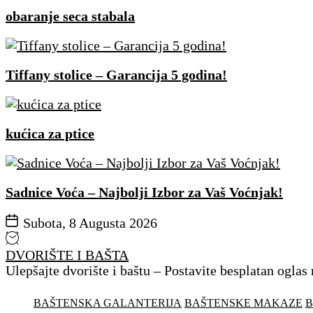
obaranje seca stabala
Tiffany stolice – Garancija 5 godina!
kućica za ptice
Sadnice Voća – Najbolji Izbor za Vaš Voćnjak!
Subota, 8 Augusta 2026
DVORIŠTE I BAŠTA
Ulepšajte dvorište i baštu – Postavite besplatan oglas
BAŠTENSKA GALANTERIJA
BAŠTENSKE MAKAZE
B