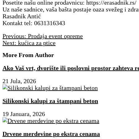
Posetite našu online prodavnicu: https://erasadnik.rs/
Uz naše sadnice, vaša bašta postaje oaza svežeg i zdr
Rasadnik Antić
Kontakt tel: 0631316343
Navigacija
Previous:
Prodaja event opreme
članaka
Next:
kućica za ptice
More From Author
Ako Vaš vrt, dvorište ili poslovni prostor zahteva
21 Jula, 2026
Silikonski kalupi za štampani beton
19 Januara, 2026
Drvene merdevine po ekstra cenama