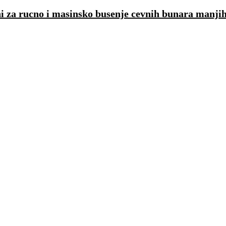
ni za rucno i masinsko busenje cevnih bunara manji