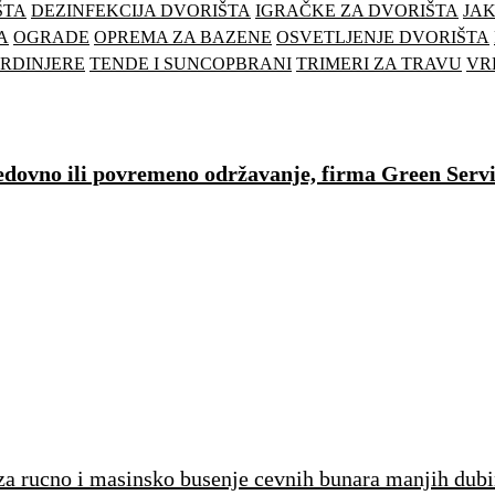
ŠTA
DEZINFEKCIJA DVORIŠTA
IGRAČKE ZA DVORIŠTA
JAK
A
OGRADE
OPREMA ZA BAZENE
OSVETLJENJE DVORIŠTA
ARDINJERE
TENDE I SUNCOPBRANI
TRIMERI ZA TRAVU
VR
 redovno ili povremeno održavanje, firma Green Serv