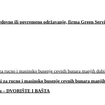
 redovno ili povremeno održavanje, firma Green Serv
ni za rucno i masinsko busenje cevnih bunara manji
ata – DVORIŠTE I BAŠTA