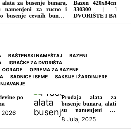
busenje bunara,
Bazen 420x84cm 7820 l ED-2
eni za rucno i
330300 | Lakodoalata 
 cevnih bunara
DVORIŠTE I BAŠTA
A
BAŠTENSKI NAMEŠTAJ
BAZENI
A
IGRAČKE ZA DVORIŠTA
OGRADE
OPREMA ZA BAZENE
MA
SADNICE I SEME
SAKSIJE I ŽARDINJERE
DNJAVANJE
evine po
Prodaja alata za
ma
busenje bunara, alati
su namenjeni za
, 2026
rucno i masinsko
8 Jula, 2025
busenje cevnih
bunara manjih