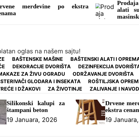
Prodaja alata za 
rdevine po ekstra
alati su namenj
masinsko busenje
manjih dubina.
platan oglas na našem sajtu!
ZE
BAŠTENSKE MAŠINE
BAŠTENSKI ALATI I OPREM
ĆE
DEKORACIJE DVORIŠTA
DEZINFEKCIJA DVORIŠT
MAKAZE ZA ŽIVU OGRADU
ODRŽAVANJE DVORIŠTA
STERIVAČI GLODARA I INSEKATA
ROŠTILJSKA OPRE
REĆE I DŽAKOVI
ZA ŽIVOTINJE
ZALIVANJE I NAVO
Silikonski kalupi za
Drvene merd
štampani beton
ekstra cena
19 Januara, 2026
19 Januara