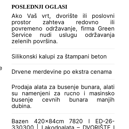
dubina.
POSLEDNJI OGLASI
Ako Vaš vrt, dvorište ili poslovni
prostor zahteva redovno ili
povremeno održavanje, firma Green
Service nudi uslugu održavanja
zelenih površina.
Silikonski kalupi za štampani beton
e
Drvene merdevine po ekstra cenama
Prodaja alata za busenje bunara, alati
su namenjeni za rucno i masinsko
busenje cevnih bunara manjih
dubina.
Bazen 420x84cm 7820 l ED-26-
330300 | Lakodoalata – DVORIŠTE I