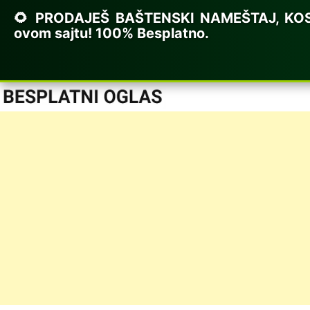
🌻 PRODAJEŠ BAŠTENSKI NAMEŠTAJ, KOSILI
ovom sajtu! 100% Besplatno.