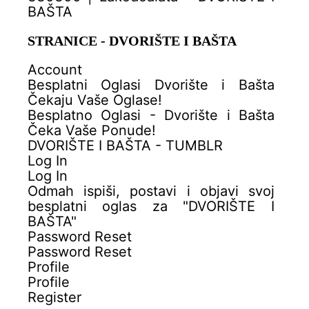
BAŠTA
STRANICE - DVORIŠTE I BAŠTA
Account
Besplatni Oglasi Dvorište i Bašta
Čekaju Vaše Oglase!
Besplatno Oglasi - Dvorište i Bašta
Čeka Vaše Ponude!
DVORIŠTE I BAŠTA - TUMBLR
Log In
Log In
Odmah ispiši, postavi i objavi svoj
besplatni oglas za "DVORIŠTE I
BAŠTA"
Password Reset
Password Reset
Profile
Profile
Register