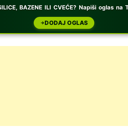
CE, BAZENE ILI CVEĆE? Napiši oglas na T
DODAJ OGLAS