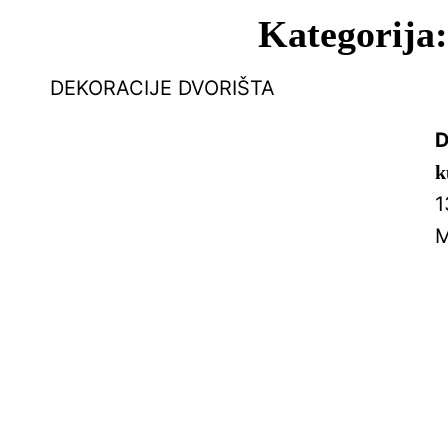
Kategorija
DEKORACIJE DVORIŠTA
D
k
1
M