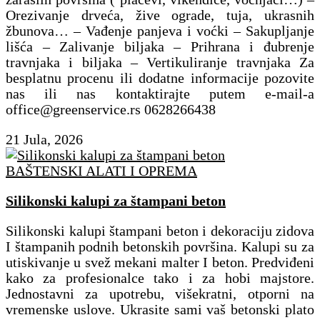
Orezivanje drveća, žive ograde, tuja, ukrasnih
žbunova… – Vađenje panjeva i voćki – Sakupljanje
lišća – Zalivanje biljaka – Prihrana i đubrenje
travnjaka i biljaka – Vertikuliranje travnjaka Za
besplatnu procenu ili dodatne informacije pozovite
nas ili nas kontaktirajte putem e-mail-a
office@greenservice.rs 0628266438
21 Jula, 2026
BAŠTENSKI ALATI I OPREMA
Silikonski kalupi za štampani beton
Silikonski kalupi štampani beton i dekoraciju zidova
I štampanih podnih betonskih površina. Kalupi su za
utiskivanje u svež mekani malter I beton. Predviđeni
kako za profesionalce tako i za hobi majstore.
Jednostavni za upotrebu, višekratni, otporni na
vremenske uslove. Ukrasite sami vaš betonski plato