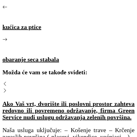
kućica za ptice
obaranje seca stabala
Možda će vam se takođe svideti:
Ako Vaš vrt, dvorište ili poslovni prostor zahteva
redovno ili povremeno održavanje, firma Green
Service nudi uslugu održavanja zelenih površina.
Naša usluga uključuje: – Košenje trave – Krčenje
zaraslih površina ( placevi, vikendice, voćnjaci…) –