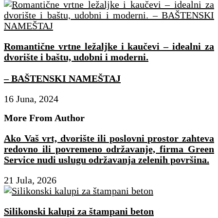
Romantične vrtne ležaljke i kaučevi – idealni za
dvorište i baštu, udobni i moderni.
– BAŠTENSKI NAMEŠTAJ
16 Juna, 2024
More From Author
Ako Vaš vrt, dvorište ili poslovni prostor zahteva
redovno ili povremeno održavanje, firma Green
Service nudi uslugu održavanja zelenih površina.
21 Jula, 2026
Silikonski kalupi za štampani beton