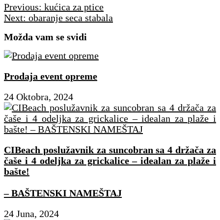
Navigacija
Previous:
kućica za ptice
članaka
Next:
obaranje seca stabala
Možda vam se svidi
Prodaja event opreme
24 Oktobra, 2024
CIBeach poslužavnik za suncobran sa 4 držača za
čaše i 4 odeljka za grickalice – idealan za plaže i
bašte!
– BAŠTENSKI NAMEŠTAJ
24 Juna, 2024