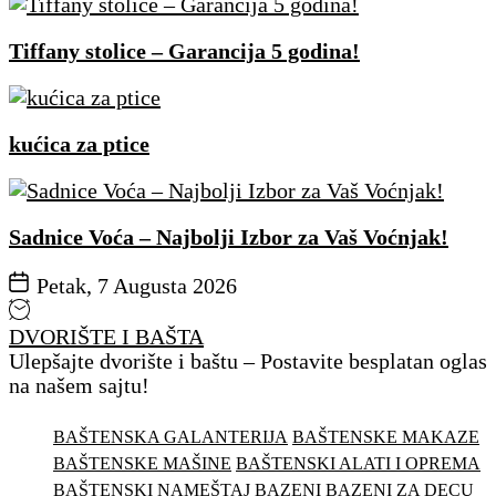
Tiffany stolice – Garancija 5 godina!
kućica za ptice
Sadnice Voća – Najbolji Izbor za Vaš Voćnjak!
Petak, 7 Augusta 2026
DVORIŠTE I BAŠTA
Ulepšajte dvorište i baštu – Postavite besplatan oglas
na našem sajtu!
BAŠTENSKA GALANTERIJA
BAŠTENSKE MAKAZE
BAŠTENSKE MAŠINE
BAŠTENSKI ALATI I OPREMA
BAŠTENSKI NAMEŠTAJ
BAZENI
BAZENI ZA DECU