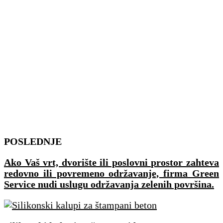
Skip
POSLEDNJE
to
Ako Vaš vrt, dvorište ili poslovni prostor zahteva
content
redovno ili povremeno održavanje, firma Green
Service nudi uslugu održavanja zelenih površina.