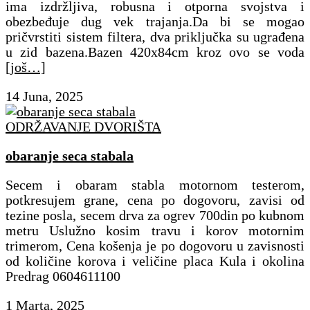
ima izdržljiva, robusna i otporna svojstva i
obezbeđuje dug vek trajanja.Da bi se mogao
pričvrstiti sistem filtera, dva priključka su ugrađena
u zid bazena.Bazen 420x84cm kroz ovo se voda
[još…]
14 Juna, 2025
ODRŽAVANJE DVORIŠTA
obaranje seca stabala
Secem i obaram stabla motornom testerom,
potkresujem grane, cena po dogovoru, zavisi od
tezine posla, secem drva za ogrev 700din po kubnom
metru Uslužno kosim travu i korov motornim
trimerom, Cena košenja je po dogovoru u zavisnosti
od količine korova i veličine placa Kula i okolina
Predrag 0604611100
1 Marta, 2025