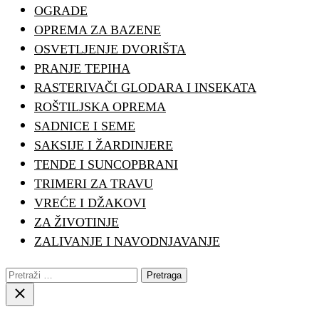
OGRADE
OPREMA ZA BAZENE
OSVETLJENJE DVORIŠTA
PRANJE TEPIHA
RASTERIVAČI GLODARA I INSEKATA
ROŠTILJSKA OPREMA
SADNICE I SEME
SAKSIJE I ŽARDINJERE
TENDE I SUNCOPBRANI
TRIMERI ZA TRAVU
VREĆE I DŽAKOVI
ZA ŽIVOTINJE
ZALIVANJE I NAVODNJAVANJE
Pretraga:
Close
search