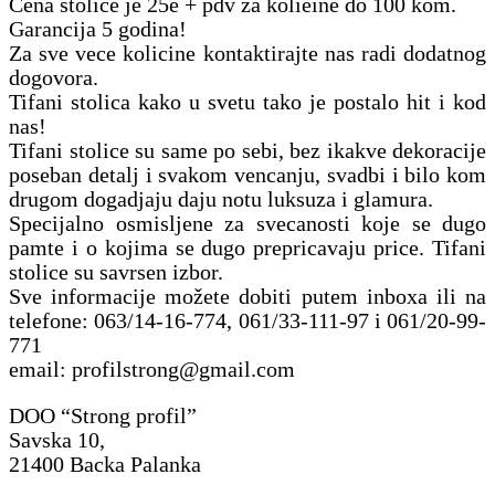
Cena stolice je 25e + pdv za kolièine do 100 kom.
Garancija 5 godina!
Za sve vece kolicine kontaktirajte nas radi dodatnog
dogovora.
Tifani stolica kako u svetu tako je postalo hit i kod
nas!
Tifani stolice su same po sebi, bez ikakve dekoracije
poseban detalj i svakom vencanju, svadbi i bilo kom
drugom dogadjaju daju notu luksuza i glamura.
Specijalno osmisljene za svecanosti koje se dugo
pamte i o kojima se dugo prepricavaju price. Tifani
stolice su savrsen izbor.
Sve informacije možete dobiti putem inboxa ili na
telefone: 063/14-16-774, 061/33-111-97 i 061/20-99-
771
email: profilstrong@gmail.com
DOO “Strong profil”
Savska 10,
21400 Backa Palanka