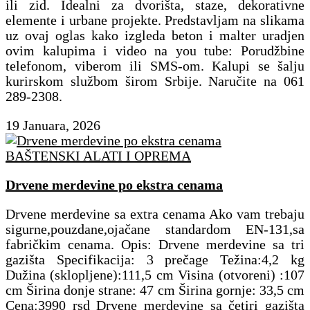
ili zid. Idealni za dvorišta, staze, dekorativne
elemente i urbane projekte. Predstavljam na slikama
uz ovaj oglas kako izgleda beton i malter uradjen
ovim kalupima i video na you tube: Porudžbine
telefonom, viberom ili SMS-om. Kalupi se šalju
kurirskom službom širom Srbije. Naručite na 061
289-2308.
19 Januara, 2026
BAŠTENSKI ALATI I OPREMA
Drvene merdevine po ekstra cenama
Drvene merdevine sa extra cenama Ako vam trebaju
sigurne,pouzdane,ojačane standardom EN-131,sa
fabričkim cenama. Opis: Drvene merdevine sa tri
gazišta Specifikacija: 3 prečage Težina:4,2 kg
Dužina (sklopljene):111,5 cm Visina (otvoreni) :107
cm Širina donje strane: 47 cm Širina gornje: 33,5 cm
Cena:3990 rsd Drvene merdevine sa četiri gazišta