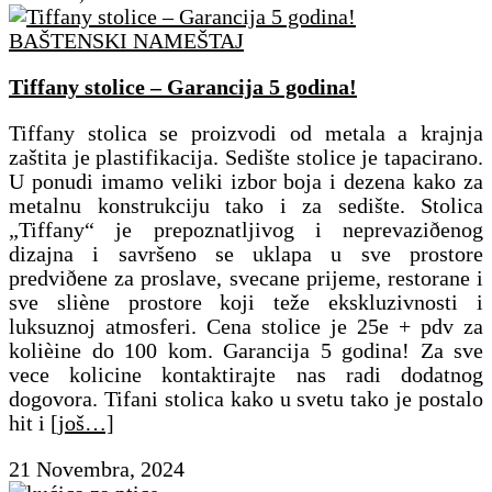
BAŠTENSKI NAMEŠTAJ
Tiffany stolice – Garancija 5 godina!
Tiffany stolica se proizvodi od metala a krajnja
zaštita je plastifikacija. Sedište stolice je tapacirano.
U ponudi imamo veliki izbor boja i dezena kako za
metalnu konstrukciju tako i za sedište. Stolica
„Tiffany“ je prepoznatljivog i neprevaziðenog
dizajna i savršeno se uklapa u sve prostore
predviðene za proslave, svecane prijeme, restorane i
sve sliène prostore koji teže ekskluzivnosti i
luksuznoj atmosferi. Cena stolice je 25e + pdv za
kolièine do 100 kom. Garancija 5 godina! Za sve
vece kolicine kontaktirajte nas radi dodatnog
dogovora. Tifani stolica kako u svetu tako je postalo
hit i
[još…]
21 Novembra, 2024