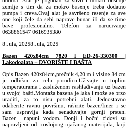
dubina. Alat je pogodan za suvo i mokro busenje
zemlje s tim da za mokro busenje treba dodatno
pumpa i creva.Ovaj alat je savršeno resenje za sve
one koji žele da sebi naprave bunar ili da se time
bave profesionalno. Telefon za narucivanje
0638861547 0616935380
8 Jula, 2025
8 Jula, 2025
Bazen 420x84cm 7820 l ED-26-330300 |
Lakodoalata – DVORIŠTE I BAŠTA
Opis Bazen 420x84cm,prečnik 4,20 m i visine 84 cm
je odličan za celu porodicu.Uživajte u toplim
temperaturama i zasluženom rashlađivanju uz bazen
u svojoj bašti.Montaža bazena je laka i može se brzo
uraditi, za to nisu potrebni alati. Jednostavno
odaberite ravnu površinu, raširite bazen/liner i se
sam uspravlja kada senaduvajte gornji prsten.
Bazen napuni vodom. Donji i bočni zidovi su
napravljeni od troslojnog ojačanog materijala, koji