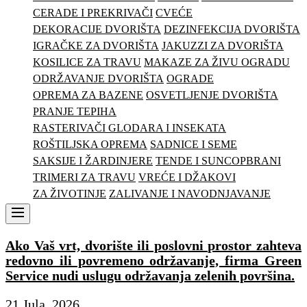
CERADE I PREKRIVAČI
CVEĆE
DEKORACIJE DVORIŠTA
DEZINFEKCIJA DVORIŠTA
IGRAČKE ZA DVORIŠTA
JAKUZZI ZA DVORIŠTA
KOSILICE ZA TRAVU
MAKAZE ZA ŽIVU OGRADU
ODRŽAVANJE DVORIŠTA
OGRADE
OPREMA ZA BAZENE
OSVETLJENJE DVORIŠTA
PRANJE TEPIHA
RASTERIVAČI GLODARA I INSEKATA
ROŠTILJSKA OPREMA
SADNICE I SEME
SAKSIJE I ŽARDINJERE
TENDE I SUNCOPBRANI
TRIMERI ZA TRAVU
VREĆE I DŽAKOVI
ZA ŽIVOTINJE
ZALIVANJE I NAVODNJAVANJE
Menu
Ako Vaš vrt, dvorište ili poslovni prostor zahteva
redovno ili povremeno održavanje, firma Green
Service nudi uslugu održavanja zelenih površina.
21 Jula, 2026