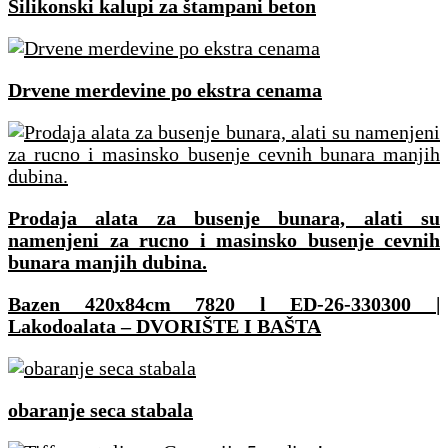
Silikonski kalupi za štampani beton
Drvene merdevine po ekstra cenama
Prodaja alata za busenje bunara, alati su
namenjeni za rucno i masinsko busenje cevnih
bunara manjih dubina.
Bazen 420x84cm 7820 l ED-26-330300 |
Lakodoalata – DVORIŠTE I BAŠTA
obaranje seca stabala