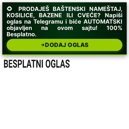
🌻 PRODAJEŠ BAŠTENSKI NAMEŠTAJ,
KOSILICE, BAZENE ILI CVEĆE? Napiši
oglas na Telegramu i biće AUTOMATSKI
objavljen na ovom sajtu! 100%
Besplatno.
DODAJ OGLAS