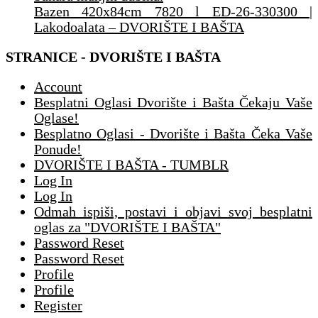
Bazen 420x84cm 7820 l ED-26-330300 |
Lakodoalata – DVORIŠTE I BAŠTA
STRANICE - DVORIŠTE I BAŠTA
Account
Besplatni Oglasi Dvorište i Bašta Čekaju Vaše
Oglase!
Besplatno Oglasi - Dvorište i Bašta Čeka Vaše
Ponude!
DVORIŠTE I BAŠTA - TUMBLR
Log In
Log In
Odmah ispiši, postavi i objavi svoj besplatni
oglas za "DVORIŠTE I BAŠTA"
Password Reset
Password Reset
Profile
Profile
Register