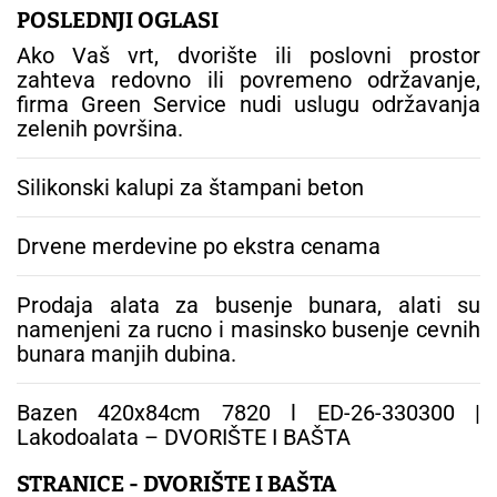
g
POSLEDNJI OGLASI
a
Ako Vaš vrt, dvorište ili poslovni prostor
:
zahteva redovno ili povremeno održavanje,
firma Green Service nudi uslugu održavanja
zelenih površina.
Silikonski kalupi za štampani beton
Drvene merdevine po ekstra cenama
Prodaja alata za busenje bunara, alati su
namenjeni za rucno i masinsko busenje cevnih
bunara manjih dubina.
Bazen 420x84cm 7820 l ED-26-330300 |
Lakodoalata – DVORIŠTE I BAŠTA
STRANICE - DVORIŠTE I BAŠTA