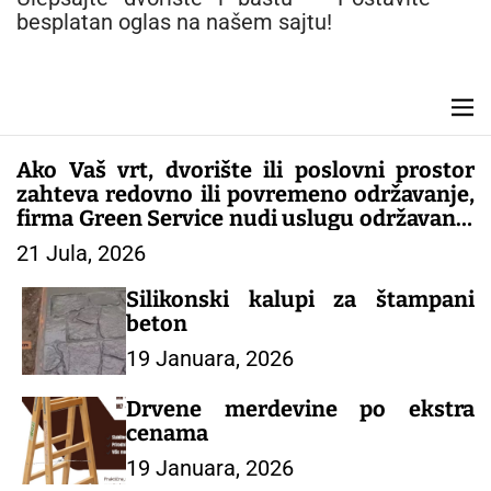
n
besplatan oglas na našem sajtu!
t
M
e
n
Ako Vaš vrt, dvorište ili poslovni prostor
u
zahteva redovno ili povremeno održavanje,
firma Green Service nudi uslugu održavanja
zelenih površina.
21 Jula, 2026
Silikonski kalupi za štampani
beton
19 Januara, 2026
Drvene merdevine po ekstra
cenama
19 Januara, 2026