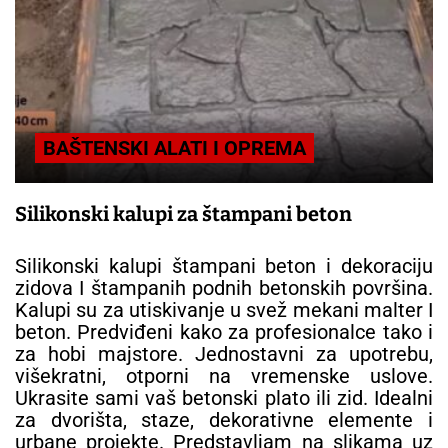
BAŠTENSKI ALATI I OPREMA
Silikonski kalupi za štampani beton
Silikonski kalupi štampani beton i dekoraciju
zidova I štampanih podnih betonskih površina.
Kalupi su za utiskivanje u svež mekani malter I
beton. Predviđeni kako za profesionalce tako i
za hobi majstore. Jednostavni za upotrebu,
višekratni, otporni na vremenske uslove.
Ukrasite sami vaš betonski plato ili zid. Idealni
za dvorišta, staze, dekorativne elemente i
urbane projekte. Predstavljam na slikama uz