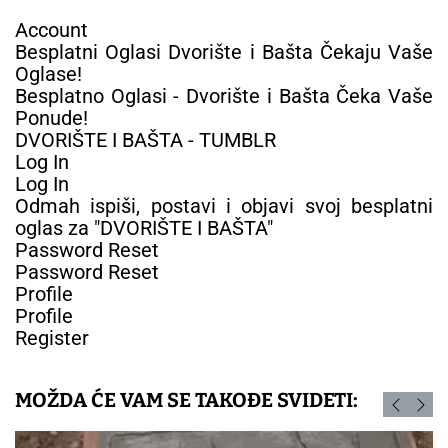
Account
Besplatni Oglasi Dvorište i Bašta Čekaju Vaše
Oglase!
Besplatno Oglasi - Dvorište i Bašta Čeka Vaše
Ponude!
DVORIŠTE I BAŠTA - TUMBLR
Log In
Log In
Odmah ispiši, postavi i objavi svoj besplatni
oglas za "DVORIŠTE I BAŠTA"
Password Reset
Password Reset
Profile
Profile
Register
MOŽDA ĆE VAM SE TAKOĐE SVIDETI: