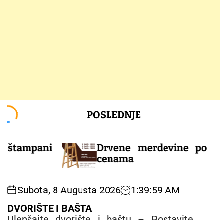
S
POSLEDNJE
k
i
p
ampani
Drvene merdevine po ekstr
t
cenama
o
c
o
Subota, 8 Augusta 2026
1
:
40
:
00
AM
n
t
DVORIŠTE I BAŠTA
e
Ulepšajte dvorište i baštu – Postavite