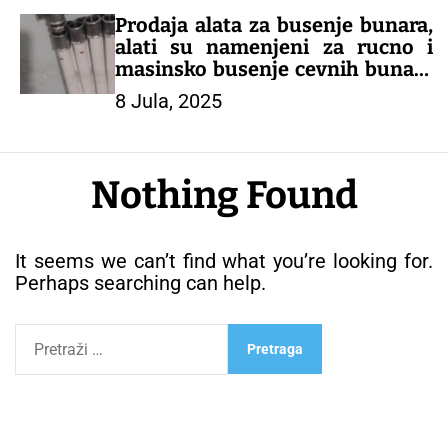
Prodaja alata za busenje bunara,
alati su namenjeni za rucno i
masinsko busenje cevnih bunara
manjih dubina.
8 Jula, 2025
Nothing Found
It seems we can’t find what you’re looking for.
Perhaps searching can help.
P
r
e
t
r
a