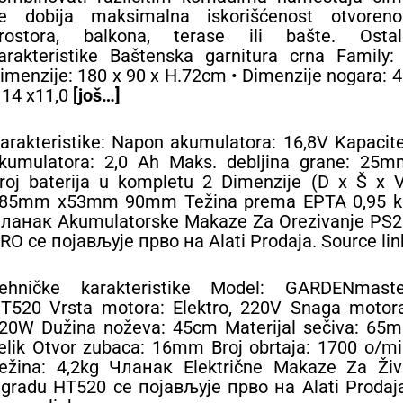
e dobija maksimalna iskorišćenost otvoreno
rostora, balkona, terase ili bašte. Ostal
arakteristike Baštenska garnitura crna Family:
imenzije: 180 x 90 x H.72cm • Dimenzije nogara: 
 14 x11,0
[još…]
arakteristike: Napon akumulatora: 16,8V Kapacit
kumulatora: 2,0 Ah Maks. debljina grane: 25m
roj baterija u kompletu 2 Dimenzije (D x Š x V
85mm x53mm 90mm Težina prema EPTA 0,95 k
ланак Akumulatorske Makaze Za Orezivanje PS2
RO се појављује прво на Alati Prodaja. Source lin
ehničke karakteristike Model: GARDENmaste
T520 Vrsta motora: Elektro, 220V Snaga motora
20W Dužina noževa: 45cm Materijal sečiva: 65m
elik Otvor zubaca: 16mm Broj obrtaja: 1700 o/m
ežina: 4,2kg Чланак Električne Makaze Za Živ
gradu HT520 се појављује прво на Alati Prodaja