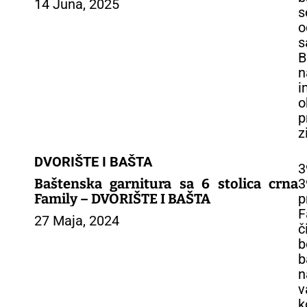
14 Juna, 2025
s
o
s
B
n
i
o
p
z
DVORIŠTE I BAŠTA
Baštenska garnitura sa 6 stolica crna
3
Family – DVORIŠTE I BAŠTA
p
F
27 Maja, 2024
č
b
b
n
v
k