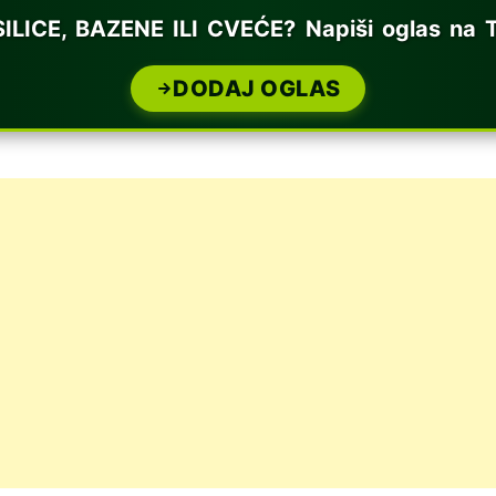
CE, BAZENE ILI CVEĆE? Napiši oglas na T
DODAJ OGLAS