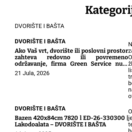
Kategori
DVORIŠTE I BAŠTA
DVORIŠTE I BAŠTA
N
Ako Vaš vrt, dvorište ili poslovni prostor
z
zahteva redovno ili povremeno
O
održavanje, firma Green Service nudi
ž
uslugu održavanja zelenih površina.
l
21 Jula, 2026
t
b
n
o
DVORIŠTE I BAŠTA
O
Bazen 420x84cm 7820 l ED-26-330300 |
j
Lakodoalata – DVORIŠTE I BAŠTA
t
b