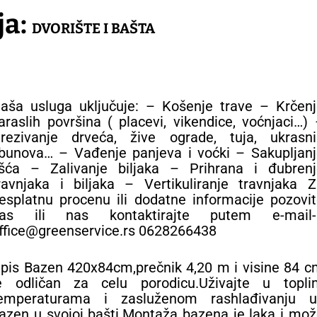
ja:
DVORIŠTE I BAŠTA
aša usluga uključuje: – Košenje trave – Krčenj
araslih površina ( placevi, vikendice, voćnjaci…)
rezivanje drveća, žive ograde, tuja, ukrasni
bunova… – Vađenje panjeva i voćki – Sakupljanj
išća – Zalivanje biljaka – Prihrana i đubrenj
ravnjaka i biljaka – Vertikuliranje travnjaka 
esplatnu procenu ili dodatne informacije pozovi
as ili nas kontaktirajte putem e-mail-
ffice@greenservice.rs 0628266438
pis Bazen 420x84cm,prečnik 4,20 m i visine 84 
e odličan za celu porodicu.Uživajte u topli
emperaturama i zasluženom rashlađivanju u
azen u svojoj bašti.Montaža bazena je laka i mo