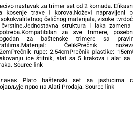
ecivo nastavak za trimer set od 2 komada. Efikas
a kosenje trave i korova.Noževi napravljeni o
isokokvalitetnog čeličnog materijala, visoke tvrdo
 čvrstine.Jednostavna struktura i laka zamena 
potreba.Kompatibilan za sve trimere, posebn
ogodan za baštenske trimere sa pravi
ratilima.Materijal: ČelikPrečnik noževa
2cmPrečnik rupe: 2.54cmPrečnik plastike: 15cm
akovanju ide štitnik, alat sa 5 krakova i alat sa
raka. Source link
ланак Plato baštenski set sa jastucima с
ојављује прво на Alati Prodaja. Source link