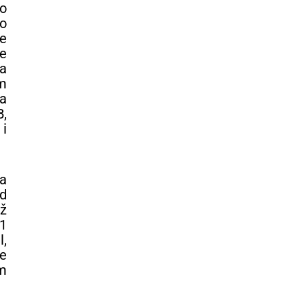
vo
o
e
je
a
m
a
,
 i
va
od
ož
(1
l,
e
m