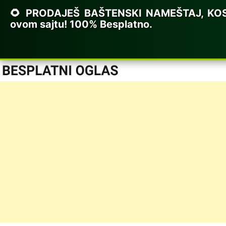
🌻 PRODAJEŠ BAŠTENSKI NAMEŠTAJ, KOSILI
ovom sajtu! 100% Besplatno.