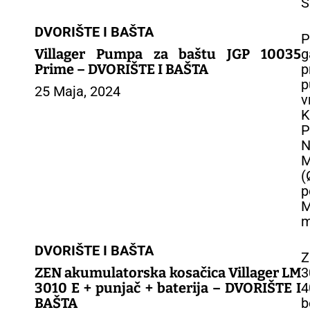
S
DVORIŠTE I BAŠTA
P
Villager Pumpa za baštu JGP 10035
g
Prime – DVORIŠTE I BAŠTA
p
p
25 Maja, 2024
v
K
P
N
M
(
p
M
m
DVORIŠTE I BAŠTA
Z
ZEN akumulatorska kosačica Villager LM
3
3010 E + punjač + baterija – DVORIŠTE I
4
BAŠTA
b