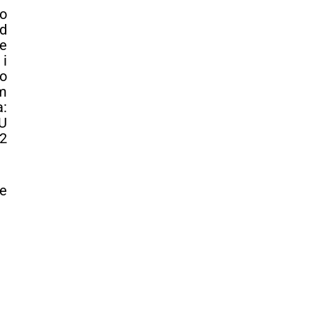
no
d
će
i
o
m
:
U
 2
е