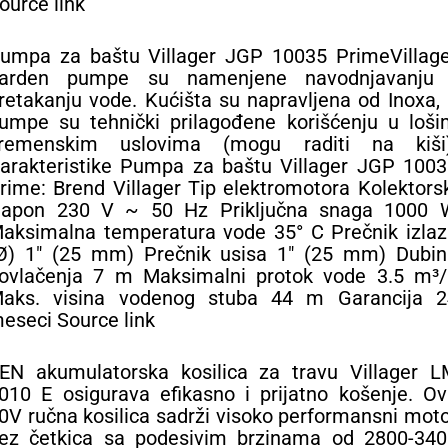
ource link
umpa za baštu Villager JGP 10035 PrimeVillage
arden pumpe su namenjene navodnjavanju 
retakanju vode. Kućišta su napravljena od Inoxa,
umpe su tehnički prilagođene korišćenju u loši
remenskim uslovima (mogu raditi na kiši)
arakteristike Pumpa za baštu Villager JGP 1003
rime: Brend Villager Tip elektromotora Kolektors
apon 230 V ~ 50 Hz Priključna snaga 1000 
aksimalna temperatura vode 35° C Prečnik izlaz
Ø) 1″ (25 mm) Prečnik usisa 1″ (25 mm) Dubin
ovlačenja 7 m Maksimalni protok vode 3.5 m³/
aks. visina vodenog stuba 44 m Garancija 2
eseci Source link
EN akumulatorska kosilica za travu Villager L
010 E osigurava efikasno i prijatno košenje. O
0V ručna kosilica sadrži visoko performansni mot
ez četkica sa podesivim brzinama od 2800-340