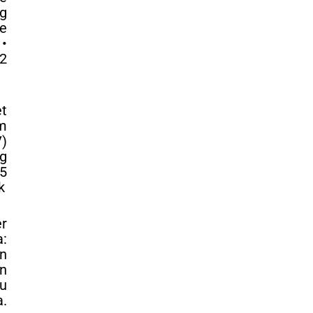
g
e
 •
42
et
m
)
g
5
k
r
:
n
in
u
.