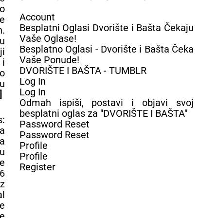
no
Account
se
Besplatni Oglasi Dvorište i Bašta Čekaju
.
Vaše Oglase!
u
Besplatno Oglasi - Dvorište i Bašta Čeka
ji
Vaše Ponude!
i
DVORIŠTE I BAŠTA - TUMBLR
o
Log In
 u
Log In
]
Odmah ispiši, postavi i objavi svoj
besplatni oglas za "DVORIŠTE I BAŠTA"
:
Password Reset
ra
Password Reset
a
Profile
ju
Profile
e
Register
 6
z
l
e
e