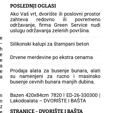
dubina.
POSLEDNJI OGLASI
Ako Vaš vrt, dvorište ili poslovni prostor
zahteva redovno ili povremeno
održavanje, firma Green Service nudi
uslugu održavanja zelenih površina.
e
 –
Silikonski kalupi za štampani beton
h
e
Drvene merdevine po ekstra cenama
e
Za
Prodaja alata za busenje bunara, alati
te
su namenjeni za rucno i masinsko
a
busenje cevnih bunara manjih dubina.
Bazen 420x84cm 7820 l ED-26-330300 |
cm
Lakodoalata – DVORIŠTE I BAŠTA
m
z
STRANICE - DVORIŠTE I BAŠTA
že