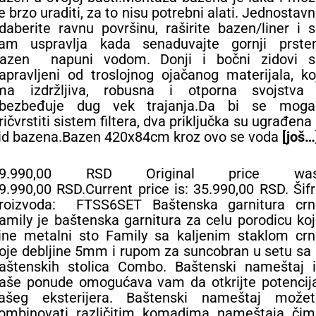
e brzo uraditi, za to nisu potrebni alati. Jednostav
daberite ravnu površinu, raširite bazen/liner i 
am uspravlja kada senaduvajte gornji prsten
azen napuni vodom. Donji i bočni zidovi s
apravljeni od troslojnog ojačanog materijala, ko
ma izdržljiva, robusna i otporna svojstva 
bezbeđuje dug vek trajanja.Da bi se moga
ričvrstiti sistem filtera, dva priključka su ugrađena
id bazena.Bazen 420x84cm kroz ovo se voda
[još…
39.990,00 RSD Original price was
9.990,00 RSD.Current price is: 35.990,00 RSD. Šif
roizvoda: FTSS6SET Baštenska garnitura crn
amily je baštenska garnitura za celu porodicu ko
ine metalni sto Family sa kaljenim staklom crn
oje debljine 5mm i rupom za suncobran u setu sa
aštenskih stolica Combo. Baštenski nameštaj i
aše ponude omogućava vam da otkrijte potencija
ašeg eksterijera. Baštenski nameštaj možet
ombinovati različitim komadima nameštaja čim