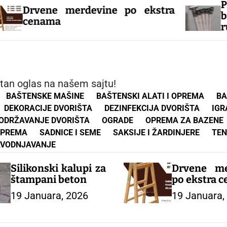
Prodaja a
e merdevine po ekstra
bunara, ala
a
rucno i m
cevnih bunar
atan oglas na našem sajtu!
BAŠTENSKE MAŠINE
BAŠTENSKI ALATI I OPREMA
BA
DEKORACIJE DVORIŠTA
DEZINFEKCIJA DVORIŠTA
IGR
ODRŽAVANJE DVORIŠTA
OGRADE
OPREMA ZA BAZENE
OPREMA
SADNICE I SEME
SAKSIJE I ŽARDINJERE
TEN
NAVODNJAVANJE
Silikonski kalupi za
Drvene me
štampani beton
po ekstra 
19 Januara, 2026
19 Januara,