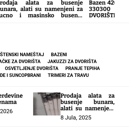
lata za busenje
Bazen 420x84cm 7820 l E
ti su namenjeni za
330300 | Lakodoala
asinsko busenje
DVORIŠTE I BAŠTA
a manjih dubina.
ŠTENSKI NAMEŠTAJ
BAZENI
AČKE ZA DVORIŠTA
JAKUZZI ZA DVORIŠTA
OSVETLJENJE DVORIŠTA
PRANJE TEPIHA
DE I SUNCOPBRANI
TRIMERI ZA TRAVU
rdevine
Prodaja alata za
cenama
busenje bunara,
alati su namenjeni
 2026
za rucno i masinsko
8 Jula, 2025
busenje cevnih
bunara manjih