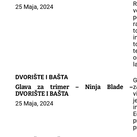
R
25 Maja, 2024
v
p
r
t
i
t
t
o
l
DVORIŠTE I BAŠTA
G
Glava za trimer – Ninja Blade –
z
DVORIŠTE I BAŠTA
v
j
25 Maja, 2024
i
E
p
p