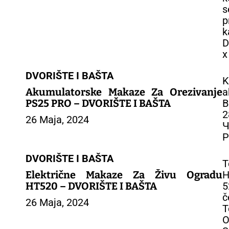
s
p
k
D
x
DVORIŠTE I BAŠTA
K
Akumulatorske Makaze Za Orezivanje
a
PS25 PRO – DVORIŠTE I BAŠTA
B
2
26 Maja, 2024
Ч
P
DVORIŠTE I BAŠTA
T
Električne Makaze Za Živu Ogradu
H
HT520 – DVORIŠTE I BAŠTA
5
č
26 Maja, 2024
T
O