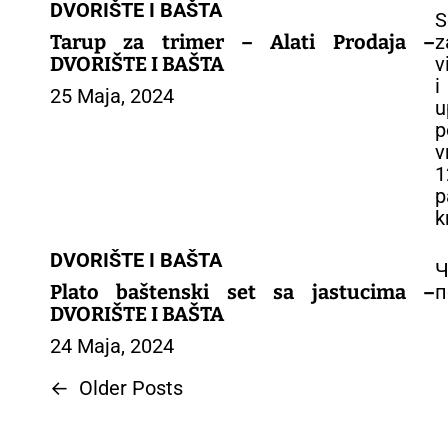
DVORIŠTE I BAŠTA
S
Tarup za trimer – Alati Prodaja –
z
DVORIŠTE I BAŠTA
v
i
25 Maja, 2024
u
p
v
1
p
k
DVORIŠTE I BAŠTA
Ч
Plato baštenski set sa jastucima –
п
DVORIŠTE I BAŠTA
24 Maja, 2024
N
←
Older Posts
a
v