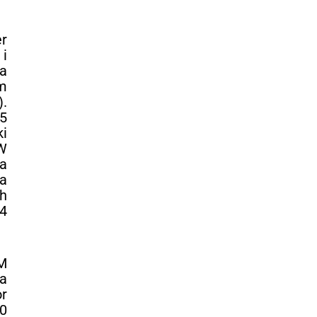
r
i
 a
m
.
5
ki
W
a
a
h
4
M
va
or
0