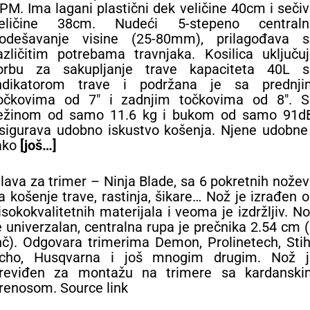
PM. Ima lagani plastični dek veličine 40cm i seči
eličine 38cm. Nudeći 5-stepeno centraln
odešavanje visine (25-80mm), prilagođava s
azličitim potrebama travnjaka. Kosilica uključu
orbu za sakupljanje trave kapaciteta 40L s
ndikatorom trave i podržana je sa prednji
očkovima od 7″ i zadnjim točkovima od 8″. S
ežinom od samo 11.6 kg i bukom od samo 91dB
sigurava udobno iskustvo košenja. Njene udobne
ako
[još…]
lava za trimer – Ninja Blade, sa 6 pokretnih nože
a košenje trave, rastinja, šikare… Nož je izrađen 
isokokvalitetnih materijala i veoma je izdržljiv. N
e univerzalan, centralna rupa je prečnika 2.54 cm 
nč). Odgovara trimerima Demon, Prolinetech, Stih
cho, Husqvarna i još mnogim drugim. Nož j
reviđen za montažu na trimere sa kardanski
renosom. Source link